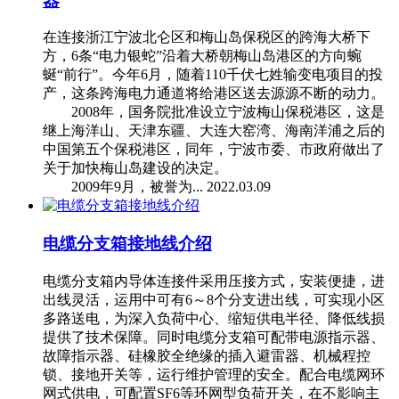
器
在连接浙江宁波北仑区和梅山岛保税区的跨海大桥下
方，6条“电力银蛇”沿着大桥朝梅山岛港区的方向蜿
蜒“前行”。今年6月，随着110千伏七姓输变电项目的投
产，这条跨海电力通道将给港区送去源源不断的动力。
2008年，国务院批准设立宁波梅山保税港区，这是
继上海洋山、天津东疆、大连大窑湾、海南洋浦之后的
中国第五个保税港区，同年，宁波市委、市政府做出了
关于加快梅山岛建设的决定。
2009年9月，被誉为...
2022.03.09
电缆分支箱接地线介绍
电缆分支箱内导体连接件采用压接方式，安装便捷，进
出线灵活，运用中可有6～8个分支进出线，可实现小区
多路送电，为深入负荷中心、缩短供电半径、降低线损
提供了技术保障。同时电缆分支箱可配带电源指示器、
故障指示器、硅橡胶全绝缘的插入避雷器、机械程控
锁、接地开关等，运行维护管理的安全。配合电缆网环
网式供电，可配置SF6等环网型负荷开关，在不影响主