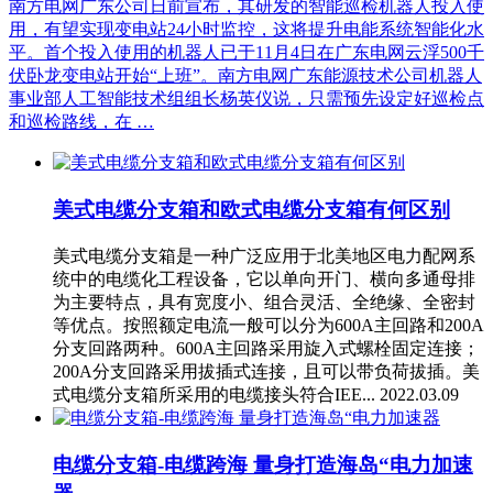
南方电网广东公司日前宣布，其研发的智能巡检机器人投入使
用，有望实现变电站24小时监控，这将提升电能系统智能化水
平。首个投入使用的机器人已于11月4日在广东电网云浮500千
伏卧龙变电站开始“上班”。南方电网广东能源技术公司机器人
事业部人工智能技术组组长杨英仪说，只需预先设定好巡检点
和巡检路线，在 …
美式电缆分支箱和欧式电缆分支箱有何区别
美式电缆分支箱是一种广泛应用于北美地区电力配网系
统中的电缆化工程设备，它以单向开门、横向多通母排
为主要特点，具有宽度小、组合灵活、全绝缘、全密封
等优点。按照额定电流一般可以分为600A主回路和200A
分支回路两种。600A主回路采用旋入式螺栓固定连接；
200A分支回路采用拔插式连接，且可以带负荷拔插。美
式电缆分支箱所采用的电缆接头符合IEE...
2022.03.09
电缆分支箱-电缆跨海 量身打造海岛“电力加速